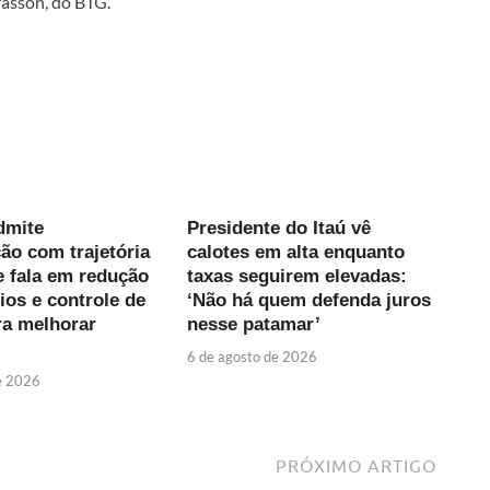
rasson, do BTG.
dmite
Presidente do Itaú vê
ão com trajetória
calotes em alta enquanto
e fala em redução
taxas seguirem elevadas:
ios e controle de
‘Não há quem defenda juros
ra melhorar
nesse patamar’
6 de agosto de 2026
e 2026
PRÓXIMO ARTIGO