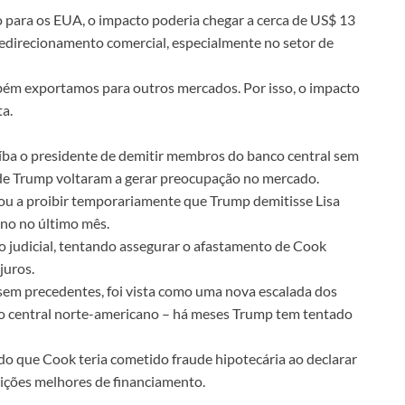
o para os EUA, o impacto poderia chegar a cerca de US$ 13
redirecionamento comercial, especialmente no setor de
ém exportamos para outros mercados. Por isso, o impacto
ta.
íba o presidente de demitir membros do banco central sem
 de Trump voltaram a gerar preocupação no mercado.
gou a proibir temporariamente que Trump demitisse Lisa
ano no último mês.
o judicial, tentando assegurar o afastamento de Cook
juros.
 sem precedentes, foi vista como uma nova escalada dos
o central norte-americano – há meses Trump tem tentado
do que Cook teria cometido fraude hipotecária ao declarar
dições melhores de financiamento.