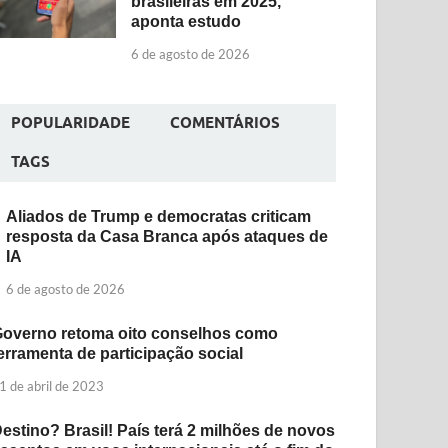
brasileiras em 2025,
aponta estudo
6 de agosto de 2026
POPULARIDADE
COMENTÁRIOS
TAGS
Aliados de Trump e democratas criticam
resposta da Casa Branca após ataques de
IA
6 de agosto de 2026
overno retoma oito conselhos como
erramenta de participação social
1 de abril de 2023
estino? Brasil! País terá 2 milhões de novos