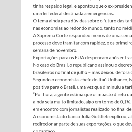
tinha respaldo legal, e apontou que o ex-preside
uma lei federal destinada a emergências.
O tema ainda gera dúvidas sobre o futuro das tar
nas economias ao redor do mundo, tanto no médi
A Suprema Corte respondeu menos de uma semana
processo deve tramitar com rapidez, e os primeir
semana de novembro.
Exportações para os EUA despencam após entrada
No caso do Brasil, o republicano assinou o decr
brasileiros no final de julho – mas deixou de fora 
Segundo o economista-chefe do Itaú Unibanco, M
positiva para o Brasil, uma vez que diminuiu a ta
“Por hora, a gente estima que o impacto direto d
ainda seja muito limitado, algo em torno de 0,1%
em encontro com jornalistas realizado no final de
A economista do banco Julia Gottlieb explicou, ai
redirecionar parte de suas exportações, o que de
do tarifaço.