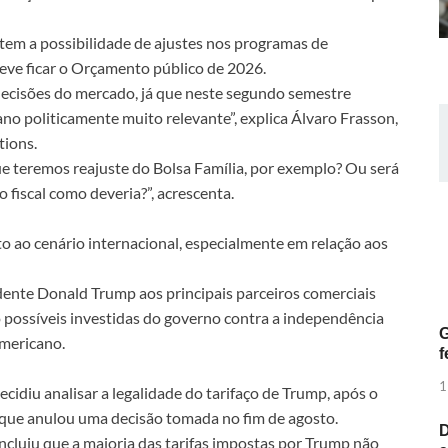
letem a possibilidade de ajustes nos programas de
eve ficar o Orçamento público de 2026.
 decisões do mercado, já que neste segundo semestre
o politicamente muito relevante”, explica Álvaro Frasson,
tions.
ue teremos reajuste do Bolsa Família, por exemplo? Ou será
 fiscal como deveria?”, acrescenta.
 ao cenário internacional, especialmente em relação aos
idente Donald Trump aos principais parceiros comerciais
ossíveis investidas do governo contra a independência
G
americano.
f
1
cidiu analisar a legalidade do tarifaço de Trump, após o
que anulou uma decisão tomada no fim de agosto.
D
ncluiu que a maioria das tarifas impostas por Trump não