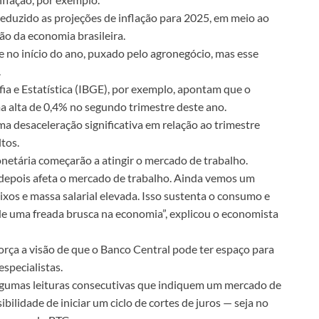
eduzido as projeções de inflação para 2025, em meio ao
ção da economia brasileira.
 no início do ano, puxado pelo agronegócio, mas esse
.
fia e Estatística (IBGE), por exemplo, apontam que o
a alta de 0,4% no segundo trimestre deste ano.
a desaceleração significativa em relação ao trimestre
ltos.
onetária começarão a atingir o mercado de trabalho.
ó depois afeta o mercado de trabalho. Ainda vemos um
os e massa salarial elevada. Isso sustenta o consumo e
de uma freada brusca na economia”, explicou o economista
eforça a visão de que o Banco Central pode ter espaço para
especialistas.
lgumas leituras consecutivas que indiquem um mercado de
ibilidade de iniciar um ciclo de cortes de juros — seja no