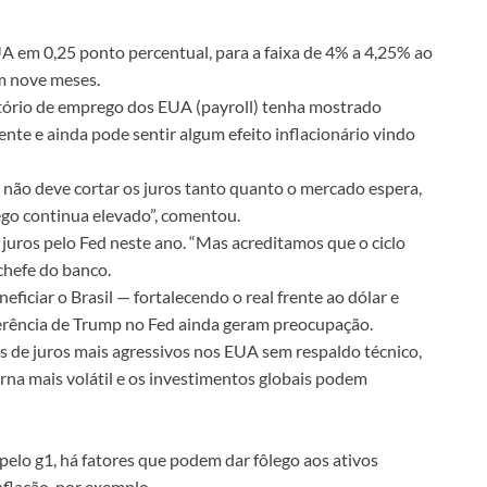
UA em 0,25 ponto percentual, para a faixa de 4% a 4,25% ao
em nove meses.
atório de emprego dos EUA (payroll) tenha mostrado
nte e ainda pode sentir algum efeito inflacionário vindo
, não deve cortar os juros tanto quanto o mercado espera,
ego continua elevado”, comentou.
 juros pelo Fed neste ano. “Mas acreditamos que o ciclo
chefe do banco.
iciar o Brasil — fortalecendo o real frente ao dólar e
erferência de Trump no Fed ainda geram preocupação.
es de juros mais agressivos nos EUA sem respaldo técnico,
rna mais volátil e os investimentos globais podem
pelo g1, há fatores que podem dar fôlego aos ativos
nflação, por exemplo.