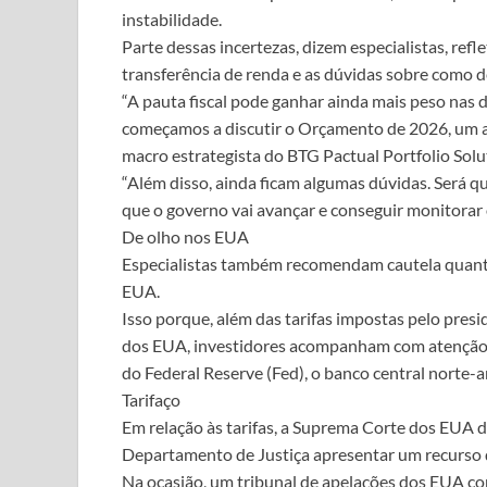
instabilidade.
Parte dessas incertezas, dizem especialistas, ref
transferência de renda e as dúvidas sobre como d
“A pauta fiscal pode ganhar ainda mais peso nas
começamos a discutir o Orçamento de 2026, um an
macro estrategista do BTG Pactual Portfolio Solu
“Além disso, ainda ficam algumas dúvidas. Será q
que o governo vai avançar e conseguir monitorar o
De olho nos EUA
Especialistas também recomendam cautela quanto
EUA.
Isso porque, além das tarifas impostas pelo pres
dos EUA, investidores acompanham com atenção p
do Federal Reserve (Fed), o banco central norte-
Tarifaço
Em relação às tarifas, a Suprema Corte dos EUA de
Departamento de Justiça apresentar um recurso 
Na ocasião, um tribunal de apelações dos EUA co