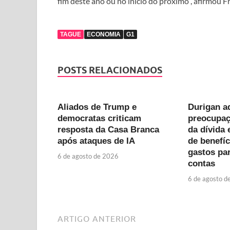
fim deste ano ou no início do próximo”, afirmou F
TAGUE
ECONOMIA
G1
POSTS RELACIONADOS
Aliados de Trump e
Durigan a
democratas criticam
preocupaç
resposta da Casa Branca
da dívida 
após ataques de IA
de benefíc
gastos pa
6 de agosto de 2026
contas
6 de agosto d
ARTIGO ANTERIOR