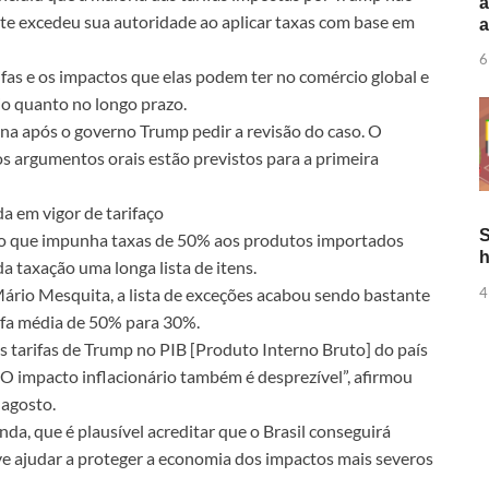
a
nte excedeu sua autoridade ao aplicar taxas com base em
6
ifas e os impactos que elas podem ter no comércio global e
o quanto no longo prazo.
 após o governo Trump pedir a revisão do caso. O
os argumentos orais estão previstos para a primeira
 em vigor de tarifaço
S
eto que impunha taxas de 50% aos produtos importados
h
da taxação uma longa lista de itens.
4
ário Mesquita, a lista de exceções acabou sendo bastante
rifa média de 50% para 30%.
as tarifas de Trump no PIB [Produto Interno Bruto] do país
. O impacto inflacionário também é desprezível”, afirmou
 agosto.
nda, que é plausível acreditar que o Brasil conseguirá
ve ajudar a proteger a economia dos impactos mais severos