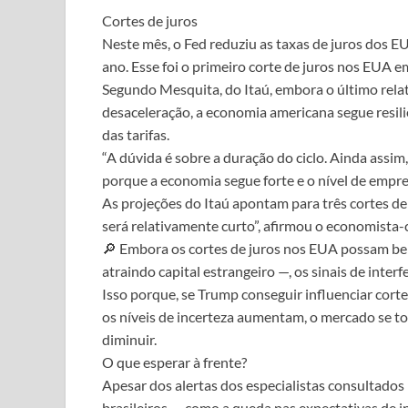
Cortes de juros
Neste mês, o Fed reduziu as taxas de juros dos E
ano. Esse foi o primeiro corte de juros nos EUA 
Segundo Mesquita, do Itaú, embora o último rel
desaceleração, a economia americana segue resilie
das tarifas.
“A dúvida é sobre a duração do ciclo. Ainda assim
porque a economia segue forte e o nível de empr
As projeções do Itaú apontam para três cortes de
será relativamente curto”, afirmou o economista-
🔎 Embora os cortes de juros nos EUA possam benef
atraindo capital estrangeiro —, os sinais de int
Isso porque, se Trump conseguir influenciar cort
os níveis de incerteza aumentam, o mercado se to
diminuir.
O que esperar à frente?
Apesar dos alertas dos especialistas consultados 
brasileiros — como a queda nas expectativas de i