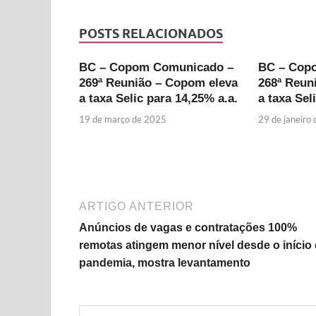
POSTS RELACIONADOS
BC – Copom Comunicado –
BC – Cop
269ª Reunião – Copom eleva
268ª Reun
a taxa Selic para 14,25% a.a.
a taxa Sel
19 de março de 2025
29 de janeiro
ARTIGO ANTERIOR
Anúncios de vagas e contratações 100%
remotas atingem menor nível desde o início
pandemia, mostra levantamento