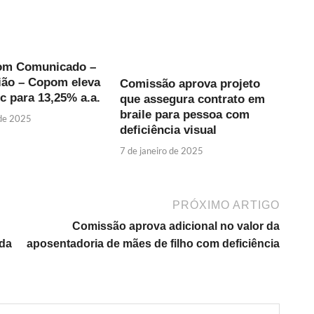
om Comunicado –
ião – Copom eleva
Comissão aprova projeto
ic para 13,25% a.a.
que assegura contrato em
braile para pessoa com
 de 2025
deficiência visual
7 de janeiro de 2025
PRÓXIMO ARTIGO
Comissão aprova adicional no valor da
 da
aposentadoria de mães de filho com deficiência