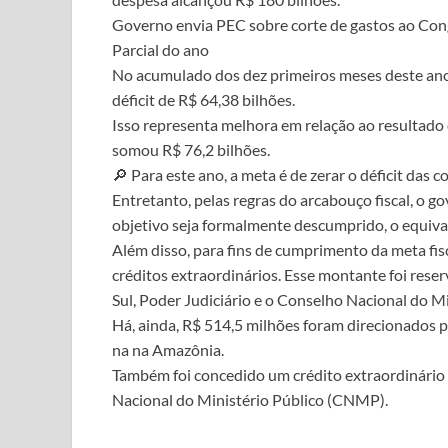
Governo envia PEC sobre corte de gastos ao Cong
Parcial do ano
No acumulado dos dez primeiros meses deste ano
déficit de R$ 64,38 bilhões.
Isso representa melhora em relação ao resultad
somou R$ 76,2 bilhões.
🔎 Para este ano, a meta é de zerar o déficit das c
Entretanto, pelas regras do arcabouço fiscal, o g
objetivo seja formalmente descumprido, o equival
Além disso, para fins de cumprimento da meta fis
créditos extraordinários. Esse montante foi res
Sul, Poder Judiciário e o Conselho Nacional do Mi
Há, ainda, R$ 514,5 milhões foram direcionados p
na na Amazônia.
Também foi concedido um crédito extraordinário 
Nacional do Ministério Público (CNMP).