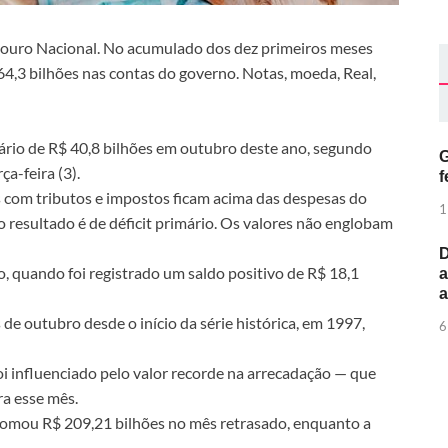
souro Nacional. No acumulado dos dez primeiros meses
 64,3 bilhões nas contas do governo. Notas, moeda, Real,
ário de R$ 40,8 bilhões em outubro deste ano, segundo
G
a-feira (3).
f
s com tributos e impostos ficam acima das despesas do
1
 o resultado é de déficit primário. Os valores não englobam
D
 quando foi registrado um saldo positivo de R$ 18,1
a
e outubro desde o início da série histórica, em 1997,
6
i influenciado pelo valor recorde na arrecadação — que
ra esse mês.
 somou R$ 209,21 bilhões no mês retrasado, enquanto a