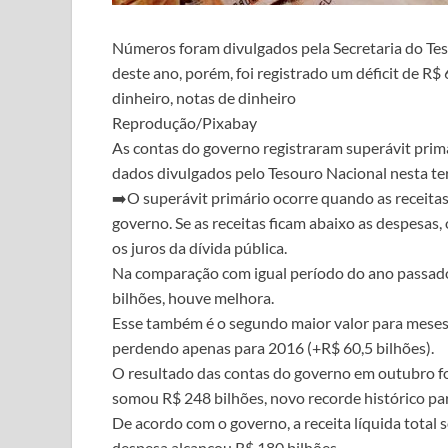
Números foram divulgados pela Secretaria do Te
deste ano, porém, foi registrado um déficit de R$
dinheiro, notas de dinheiro
Reprodução/Pixabay
As contas do governo registraram superávit prim
dados divulgados pelo Tesouro Nacional nesta terç
➡️O superávit primário ocorre quando as receita
governo. Se as receitas ficam abaixo as despesas,
os juros da dívida pública.
Na comparação com igual período do ano passado,
bilhões, houve melhora.
Esse também é o segundo maior valor para meses d
perdendo apenas para 2016 (+R$ 60,5 bilhões).
O resultado das contas do governo em outubro fo
somou R$ 248 bilhões, novo recorde histórico pa
De acordo com o governo, a receita líquida total
despesa alcançou R$ 180 bilhões.