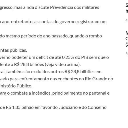
S
resso, mas ainda discute Previdência dos militares
h
4
 ano, entretanto, as contas do governo registraram um
M
o do mesmo período do ano passado, quando o rombo
C
(
ontas públicas.
3
overno pode ter um déficit de até 0,25% do PIB sem que o
ente a R$ 28,8 bilhões (veja vídeo acima).
cal, também são excluídos outros R$ 28,8 bilhões em
ervado para enfrentamento das enchentes no Rio Grande do
nistério Público.
ara o combate a incêndios, principalmente no pantanal e
de R$ 1,35 bilhão em favor do Judiciário e do Conselho