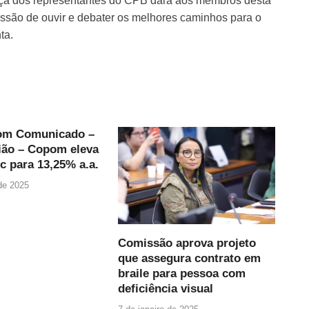
sença dos representantes do CPB dará aos membros desta
ssão de ouvir e debater os melhores caminhos para o
ta.
om Comunicado –
ião – Copom eleva
ic para 13,25% a.a.
 de 2025
Comissão aprova projeto
que assegura contrato em
braile para pessoa com
deficiência visual