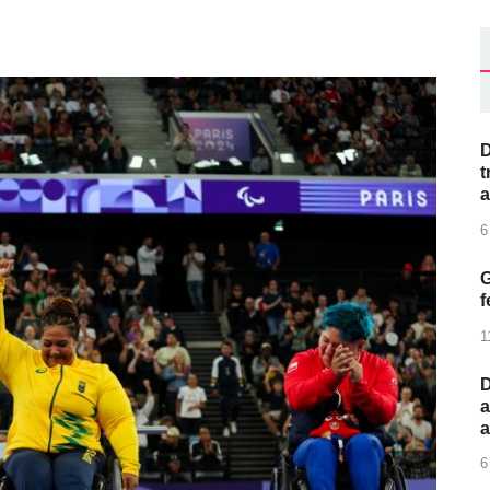
D
t
a
6
G
f
1
D
a
6