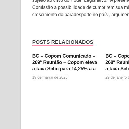
sujeito ao crivo do Poder Legislativo. “A pre
Comissão a possibilidade de cumprirem sua mi
crescimento do paradesporto no país”, argumen
POSTS RELACIONADOS
BC – Copom Comunicado –
BC – Cop
269ª Reunião – Copom eleva
268ª Reun
a taxa Selic para 14,25% a.a.
a taxa Sel
19 de março de 2025
29 de janeiro