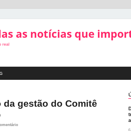
as as notícias que impor
 real
G
 da gestão do Comitê
D
o
t
a
omentário
6