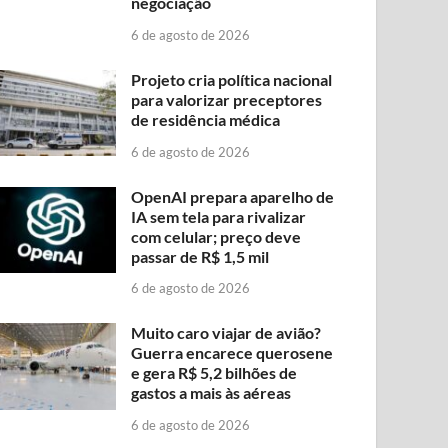
negociação
6 de agosto de 2026
Projeto cria política nacional
para valorizar preceptores
de residência médica
6 de agosto de 2026
OpenAI prepara aparelho de
IA sem tela para rivalizar
com celular; preço deve
passar de R$ 1,5 mil
6 de agosto de 2026
Muito caro viajar de avião?
Guerra encarece querosene
e gera R$ 5,2 bilhões de
gastos a mais às aéreas
6 de agosto de 2026