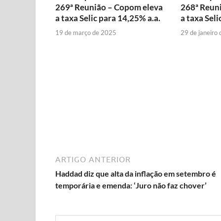
269ª Reunião – Copom eleva
268ª Reun
a taxa Selic para 14,25% a.a.
a taxa Seli
19 de março de 2025
29 de janeiro
ARTIGO ANTERIOR
Haddad diz que alta da inflação em setembro é
temporária e emenda: ‘Juro não faz chover’