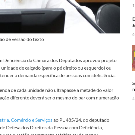
1
D
a
6
o de versão do texto
m Deficiência da Câmara dos Deputados aprovou projeto
 unidade de calçado (para o pé direito ou esquerdo) ou
ender à demanda específica de pessoas com deficiência.
S
n
enda de cada unidade não ultrapasse a metade do valor
eração diferente deverá ser o mesmo do par com numeração
4
tria, Comércio e Serviços
ao PL 485/24, do deputado
de Defesa dos Direitos da Pessoa com Deficiência,
de uma questão meramente estética ou de menor