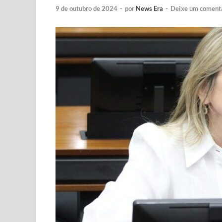
9 de outubro de 2024
-
por
News Era
-
Deixe um coment