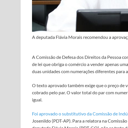
A deputada Flávia Morais recomendou a aprovaçã
A Comissão de Defesa dos Direitos da Pessoa co
de lei que obriga o comércio a vender apenas uma
duas unidades com numerações diferentes para at
O texto aprovado também exige que o preço de v
cobrado pelo par. O valor total do par com num
igual.
Foi aprovado o
substitutivo
da Comissão de Indús
Josenildo (PDT-AP). Para a relatora na Comissão 
deputada Flávia Morais (PDT-GO), não se trata 