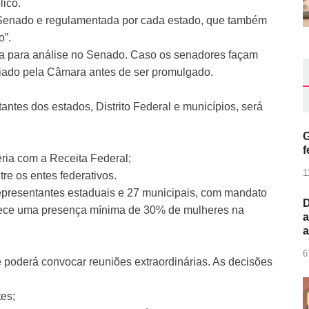
lico.
 Senado e regulamentada por cada estado, que também
o”.
ra para análise no Senado. Caso os senadores façam
aliado pela Câmara antes de ser promulgado.
antes dos estados, Distrito Federal e municípios, será
G
f
eria com a Receita Federal;
1
re os entes federativos.
presentantes estaduais e 27 municipais, com mandato
D
elece uma presença mínima de 30% de mulheres na
a
6
 e poderá convocar reuniões extraordinárias. As decisões
tes;