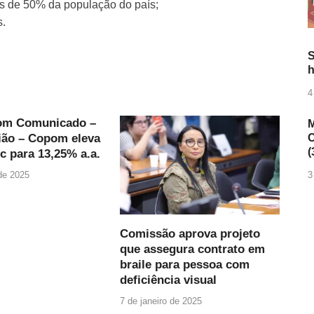
s de 50% da população do país;
s.
S
h
4
om Comunicado –
M
C
ião – Copom eleva
(
ic para 13,25% a.a.
 de 2025
3
Comissão aprova projeto
que assegura contrato em
braile para pessoa com
deficiência visual
7 de janeiro de 2025