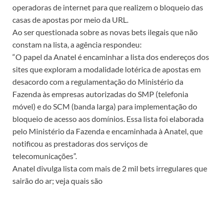
operadoras de internet para que realizem o bloqueio das
casas de apostas por meio da URL.
Ao ser questionada sobre as novas bets ilegais que não
constam na lista, a agência respondeu:
“O papel da Anatel é encaminhar a lista dos endereços dos
sites que exploram a modalidade lotérica de apostas em
desacordo com a regulamentação do Ministério da
Fazenda às empresas autorizadas do SMP (telefonia
móvel) e do SCM (banda larga) para implementação do
bloqueio de acesso aos domínios. Essa lista foi elaborada
pelo Ministério da Fazenda e encaminhada à Anatel, que
notificou as prestadoras dos serviços de
telecomunicações”.
Anatel divulga lista com mais de 2 mil bets irregulares que
sairão do ar; veja quais são