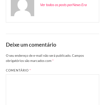
Ver todos os posts porNews Era
Deixe um comentário
O seu endereço de e-mail não será publicado.
Campos
obrigatórios são marcados com
*
COMENTÁRIO
*