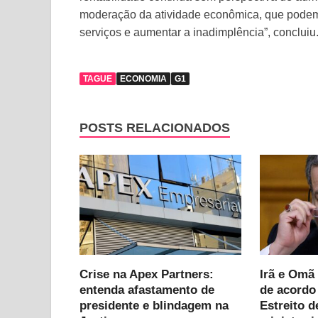
moderação da atividade econômica, que podem r
serviços e aumentar a inadimplência”, concluiu
TAGUE
ECONOMIA
G1
POSTS RELACIONADOS
Crise na Apex Partners:
Irã e Omã
entenda afastamento de
de acordo
presidente e blindagem na
Estreito d