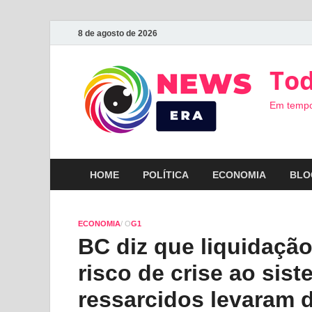
8 de agosto de 2026
Tod
Em tempo
HOME
POLÍTICA
ECONOMIA
BLO
ECONOMIA
/ O
G1
BC diz que liquidaçã
risco de crise ao sist
ressarcidos levaram 