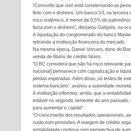
“Concordo que isso está consternando as pessoa
feito com o dinheiro. Um banco S3, na terceira 
risco sistêmico, é menor de 0,5% do patrimônio
fazia com o dinheiro”, declarou Galípolo, na oc
A liquidação do conglomerado do banco Maste
retirando a instituição financeira do mercado.
Na mesma época, Daniel Vorcaro, dono do Ban
venda de títulos de crédito falsos.
“O BC considera que não há risco relevante par
nacional] permanece com capitalização e liquid
perdas esperadas. Além disso, os testes de est
sistema bancário”, avaliou a autoridade monetá
A instituição informou, ainda, que a rentabilid
estável no segundo semestre do ano passado, d
para aumentar o capital”.
“O crescimento dos resultados operacionais, 
custo com provisões. A margem de crédito segu
rentabilidade continua sem perspectiva de aume