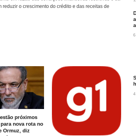
eduzir o crescimento do crédito e das receitas de
D
.
a
6
S
h
4
 estão próximos
 para nova rota no
e Ormuz, diz