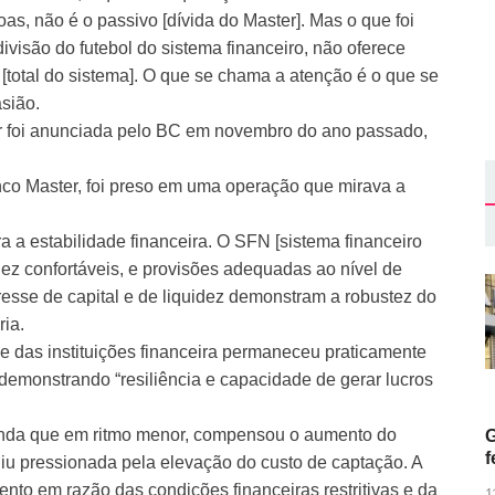
s, não é o passivo [dívida do Master]. Mas o que foi
divisão do futebol do sistema financeiro, não oferece
 [total do sistema]. O que se chama a atenção é o que se
asião.
r foi anunciada pelo BC em novembro do ano passado,
co Master, foi preso em uma operação que mirava a
a a estabilidade financeira. O SFN [sistema financeiro
ez confortáveis, e provisões adequadas ao nível de
resse de capital e de liquidez demonstram a robustez do
ria.
ade das instituições financeira permaneceu praticamente
emonstrando “resiliência e capacidade de gerar lucros
ainda que em ritmo menor, compensou o aumento do
G
f
iu pressionada pela elevação do custo de captação. A
nto em razão das condições financeiras restritivas e da
1