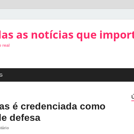
as as notícias que impor
 real
G
ras é credenciada como
de defesa
tário