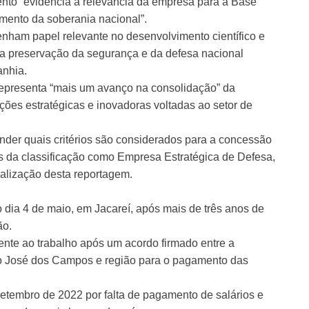
nto “evidencia a relevância da empresa para a Base
cimento da soberania nacional”.
ham papel relevante no desenvolvimento científico e
a a preservação da segurança e da defesa nacional
anhia.
epresenta “mais um avanço na consolidação” da
ões estratégicas e inovadoras voltadas ao setor de
nder quais critérios são considerados para a concessão
s da classificação como Empresa Estratégica de Defesa,
ualização desta reportagem.
o dia 4 de maio, em Jacareí, após mais de três anos de
ão.
ente ao trabalho após um acordo firmado entre a
ão José dos Campos e região para o pagamento das
etembro de 2022 por falta de pagamento de salários e