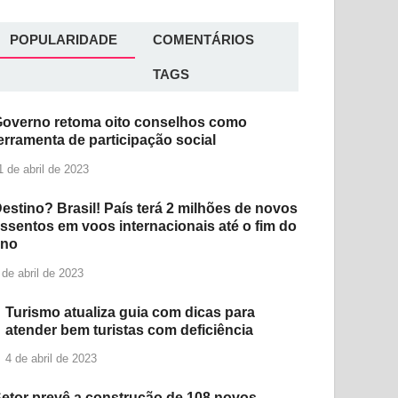
POPULARIDADE
COMENTÁRIOS
TAGS
overno retoma oito conselhos como
erramenta de participação social
1 de abril de 2023
estino? Brasil! País terá 2 milhões de novos
ssentos em voos internacionais até o fim do
ano
 de abril de 2023
Turismo atualiza guia com dicas para
atender bem turistas com deficiência
4 de abril de 2023
etor prevê a construção de 108 novos