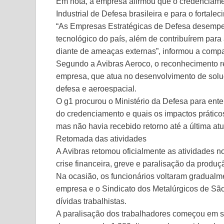
Em nota, a empresa afirmou que o credenciame
Industrial de Defesa brasileira e para o fortale
“As Empresas Estratégicas de Defesa desempen
tecnológico do país, além de contribuírem par
diante de ameaças externas”, informou a comp
Segundo a Avibras Aeroco, o reconhecimento r
empresa, que atua no desenvolvimento de soluç
defesa e aeroespacial.
O g1 procurou o Ministério da Defesa para ente
do credenciamento e quais os impactos prático
mas não havia recebido retorno até a última at
Retomada das atividades
A Avibras retomou oficialmente as atividades n
crise financeira, greve e paralisação da produç
Na ocasião, os funcionários voltaram gradualm
empresa e o Sindicato dos Metalúrgicos de S
dívidas trabalhistas.
A paralisação dos trabalhadores começou em s