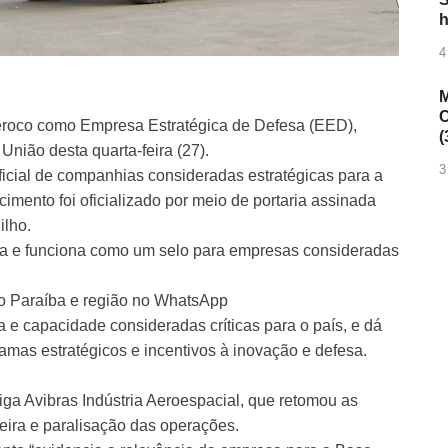
h
4
M
C
Aeroco como Empresa Estratégica de Defesa (EED),
(
União desta quarta-feira (27).
3
oficial de companhias consideradas estratégicas para a
cimento foi oficializado por meio de portaria assinada
ilho.
esa e funciona como um selo para empresas consideradas
do Paraíba e região no WhatsApp
a e capacidade consideradas críticas para o país, e dá
amas estratégicos e incentivos à inovação e defesa.
ga Avibras Indústria Aeroespacial, que retomou as
eira e paralisação das operações.