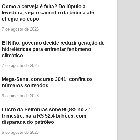
Como a cerveja é feita? Do lúpulo à
levedura, veja o caminho da bebida até
chegar ao copo
7 de agosto de 2026
El Niño: governo decide reduzir geração de
hidrelétricas para enfrentar fenômeno
climático
7 de agosto de 2026
Mega-Sena, concurso 3041: confira os
números sorteados
6 de agosto de 2026
Lucro da Petrobras sobe 96,8% no 2º
trimestre, para R$ 52,4 bilhões, com
disparada do petróleo
6 de agosto de 2026