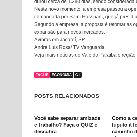
durou cerca de 1.280 dias, sendo considerada 
Neste novo momento, a empresa passou a opera
comandada por Sami Hassuani, que já presidiu
Segundo a empresa, a proposta é retomar as o
expansão para novos mercados.
Avibras em Jacareí, SP
André Luís Rosa/ TV Vanguarda
Veja mais notícias do Vale do Paraíba e região
TAGUE
ECONOMIA
G1
POSTS RELACIONADOS
Você sabe separar amizade
Como a cer
e trabalho? Faça o QUIZ e
lúpulo à l
descubra
caminho d