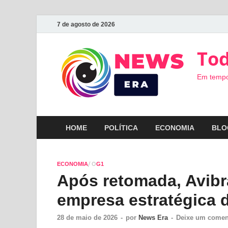
7 de agosto de 2026
Tod
Em tempo
HOME
POLÍTICA
ECONOMIA
BLO
/ O
ECONOMIA
G1
Após retomada, Avib
empresa estratégica 
28 de maio de 2026
-
por
News Era
-
Deixe um comen