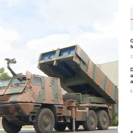
G
f
1
D
a
6
S