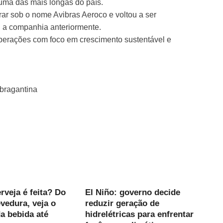
uma das mais longas do país.
r sob o nome Avibras Aeroco e voltou a ser
 a companhia anteriormente.
perações com foco em crescimento sustentável e
 bragantina
veja é feita? Do
El Niño: governo decide
evedura, veja o
reduzir geração de
a bebida até
hidrelétricas para enfrentar